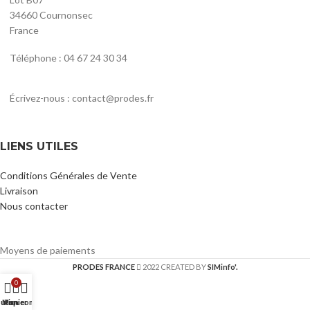
34660 Cournonsec
France
Téléphone : 04 67 24 30 34
Écrivez-nous : contact@prodes.fr
LIENS UTILES
Conditions Générales de Vente
Livraison
Nous contacter
Moyens de paiements
PRODES FRANCE
2022 CREATED BY
SIMinfo'.
0
utique
Mon compte
Panier