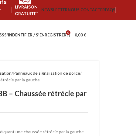
ifs
LIVRAISON
e
NEWSLETTER
NOUS CONTACTER
FAQS
GRATUITE*
0
SS
S'INDENTIFIER / S'ENREGISTRER
0,00
€
isation
Panneaux de signalisation de police
trécie par la gauche
B – Chaussée rétrécie par
ndiquant une chaussée rétrécie par la gauche