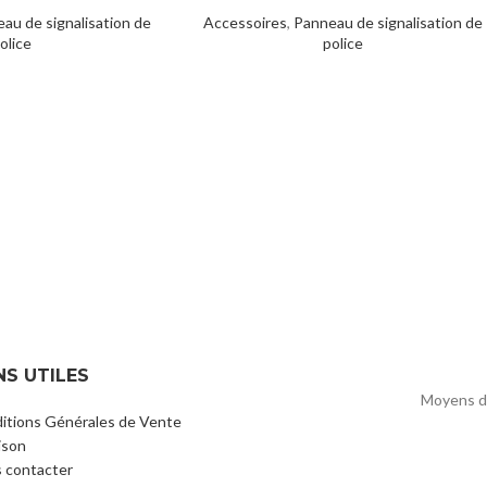
au de signalisation de
Accessoires
,
Panneau de signalisation de
olice
police
diction B12 – Hauteur
Panneau d’interdiction B31 – Fin de toute
LIRE LA SUITE
imitée
les interdictions précédemment signalée
alisation
,
Panneaux de
Affichage et signalisation
,
Panneaux de
tion de police
signalisation de police
NS UTILES
Moyens d
itions Générales de Vente
ison
 contacter