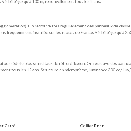
 Visibilité jusqu’à 100 m, renouvellement tous les 8 ans.
 agglomération). On retrouve très régulièrement des panneaux de classe 
la plus fréquemment installée sur les routes de France. Visibilité jusqu’à 
 qui possède le plus grand taux de rétroréflexion. On retrouve des pannea
lement tous les 12 ans. Structure en microprisme, luminance 300 cd/ Lux/
ier Carré
Collier Rond
LIRE LA SUITE