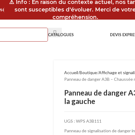
⚠️ Info : En raison du contexte actuel, nos tar
sont susceptibles d'évoluer. Merci de votr
9H
compréhension.
CATALOGUES
DEVIS EXPRE
Accueil
Boutique
Affichage et signal
Panneau de danger A3B – Chaussée ré
Panneau de danger A3
la gauche
UGS :
WPS A3B111
Panneau de signalisation de danger i