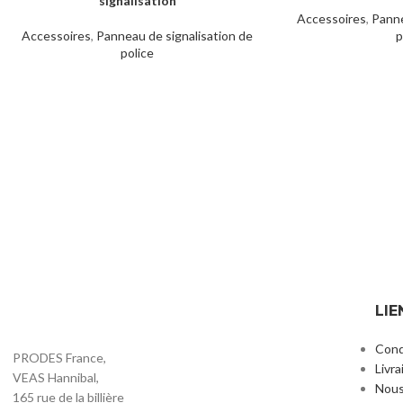
signalisation
Accessoires
,
Panne
Accessoires
,
Panneau de signalisation de
p
police
Panneau B19 – Autres interdictions
Panneau d’inter
LIRE LA SUITE
LIRE LA SUITE
(personnalisable)
l
Affichage et signalisation
,
Panneaux de
Affichage et sign
signalisation de police
signalisa
LIE
Cond
PRODES France,
Livra
VEAS Hannibal,
Nous
165 rue de la billière