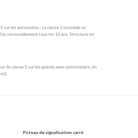
2 sur les autoroutes . La classe 2 possède un
250 m, renouvellement tous les 10 ans. Structure en
ux de classe 3 sur les grands axes autoroutiers, en
 m2.
Poteau de signalisation carré
Poteau de sig
LIRE LA SUITE
LIRE LA SUITE