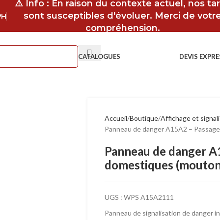
⚠️ Info : En raison du contexte actuel, nos tar
sont susceptibles d'évoluer. Merci de votr
9H
compréhension.
CATALOGUES
DEVIS EXPRE
Accueil
Boutique
Affichage et signal
Panneau de danger A15A2 – Passage
Panneau de danger A
domestiques (mouton
UGS :
WPS A15A2111
Panneau de signalisation de danger 