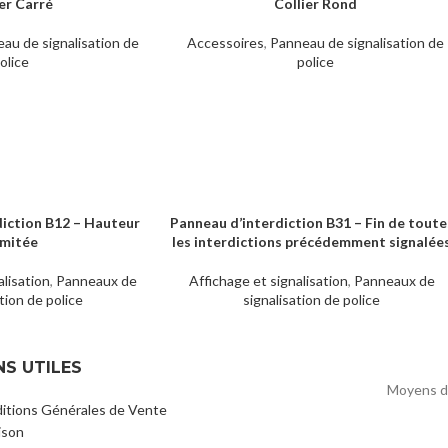
ier Carré
Collier Rond
LIRE LA SUITE
au de signalisation de
Accessoires
,
Panneau de signalisation de
olice
police
diction B12 – Hauteur
Panneau d’interdiction B31 – Fin de toute
LIRE LA SUITE
imitée
les interdictions précédemment signalée
alisation
,
Panneaux de
Affichage et signalisation
,
Panneaux de
tion de police
signalisation de police
NS UTILES
Moyens d
itions Générales de Vente
ison