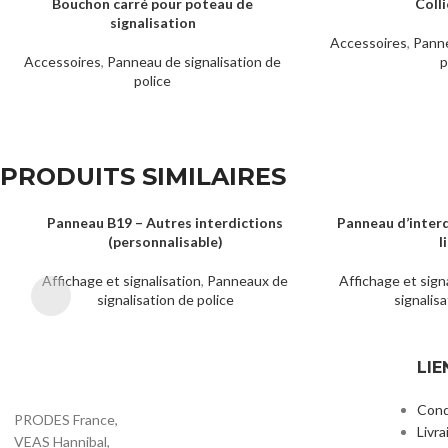
Bouchon carré pour poteau de
Coll
LIRE LA SUITE
LIRE LA SUITE
signalisation
Accessoires
,
Panne
Accessoires
,
Panneau de signalisation de
p
police
PRODUITS SIMILAIRES
Panneau B19 – Autres interdictions
Panneau d’inter
LIRE LA SUITE
LIRE LA SUITE
(personnalisable)
l
Affichage et signalisation
,
Panneaux de
Affichage et sign
signalisation de police
signalisa
LIE
Cond
PRODES France,
Livra
VEAS Hannibal,