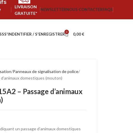
ifs
LIVRAISON
e
NEWSLETTER
NOUS CONTACTER
FAQS
GRATUITE*
0
SS
S'INDENTIFIER / S'ENREGISTRER
0,00
€
isation
Panneaux de signalisation de police
 d’animaux domestiques (mouton)
15A2 – Passage d’animaux
)
indiquant un passage d’animaux domestiques