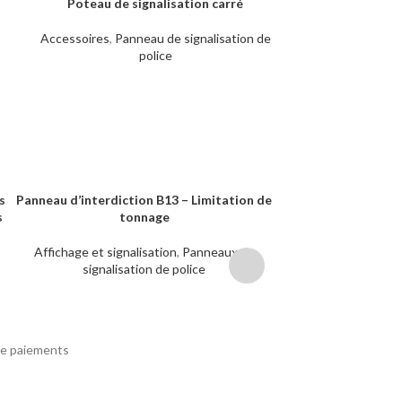
Poteau de signalisation carré
Poteau de sig
LIRE LA SUITE
LIRE LA SUITE
Accessoires
,
Panneau de signalisation de
Accessoires
,
Pa
police
s
Panneau d’interdiction B13 – Limitation de
Panneau d’interd
LIRE LA SUITE
LIRE LA SUITE
s
tonnage
limitation de vit
Affichage et signalisation
,
Panneaux de
Affichage et signa
signalisation de police
signalisa
e paiements