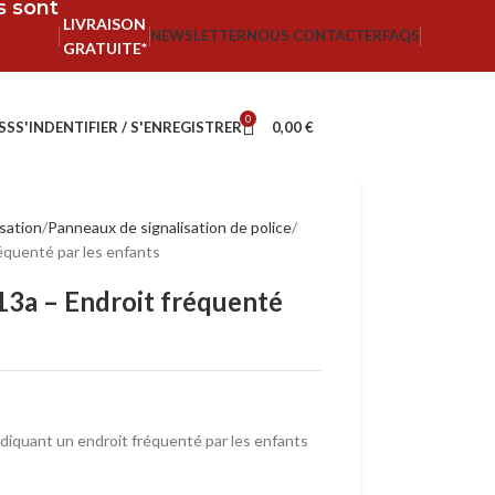
fs sont
LIVRAISON
NEWSLETTER
NOUS CONTACTER
FAQS
GRATUITE*
0
SS
S'INDENTIFIER / S'ENREGISTRER
0,00
€
isation
Panneaux de signalisation de police
équenté par les enfants
3a – Endroit fréquenté
diquant un endroit fréquenté par les enfants