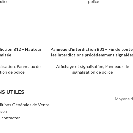
olice
police
diction B12 – Hauteur
Panneau d’interdiction B31 – Fin de toute
LIRE LA SUITE
imitée
les interdictions précédemment signalée
alisation
,
Panneaux de
Affichage et signalisation
,
Panneaux de
tion de police
signalisation de police
NS UTILES
Moyens d
itions Générales de Vente
ison
 contacter