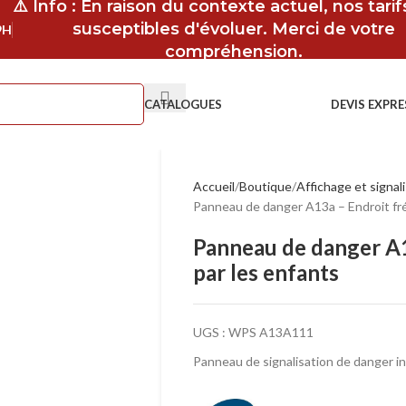
⚠️ Info : En raison du contexte actuel, nos tari
susceptibles d'évoluer. Merci de votre
9H
compréhension.
CATALOGUES
DEVIS EXPRE
Accueil
Boutique
Affichage et signal
Panneau de danger A13a – Endroit fr
Panneau de danger A1
par les enfants
UGS :
WPS A13A111
Panneau de signalisation de danger in