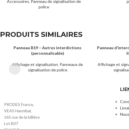
Accessoires
,
Panneau de signalisation de
p
police
PRODUITS SIMILAIRES
Panneau B19 – Autres interdictions
Panneau d’inter
LIRE LA SUITE
LIRE LA SUITE
(personnalisable)
l
Affichage et signalisation
,
Panneaux de
Affichage et sign
signalisation de police
signalisa
LIE
Cond
PRODES France,
Livra
VEAS Hannibal,
Nous
165 rue de la billière
Lot B07