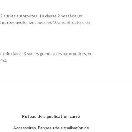
2 sur les autoroutes . La classe 2 possède un
250 m, renouvellement tous les 10 ans. Structure en
ux de classe 3 sur les grands axes autoroutiers, en
 m2.
Poteau de signalisation carré
Poteau de sig
LIRE LA SUITE
LIRE LA SUITE
Accessoires
,
Panneau de signalisation de
Accessoires
,
Pa