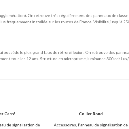
 agglomération). On retrouve très régulièrement des panneaux de classe 
la plus fréquemment installée sur les routes de France. Visibilité jusqu’à 
 qui possède le plus grand taux de rétroréflexion. On retrouve des pannea
lement tous les 12 ans. Structure en microprisme, luminance 300 cd/ Lux/
ier Carré
Collier Rond
LIRE LA SUITE
au de signalisation de
Accessoires
,
Panneau de signalisation de