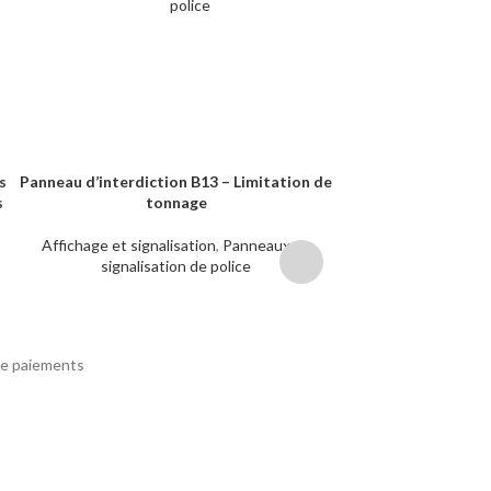
police
s
Panneau d’interdiction B13 – Limitation de
Panneau d’interd
LIRE LA SUITE
LIRE LA SUITE
s
tonnage
limitation de vit
Affichage et signalisation
,
Panneaux de
Affichage et signa
signalisation de police
signalisa
e paiements