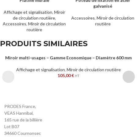
Platine murale
Poteau de fixation en acier
OUT
galvanisé
Affichage et signalisation
,
Miroir
de circulation routière
,
Accessoires
,
Miroir de circulation
Accessoires
,
Miroir de circulation
routière
routière
PRODUITS SIMILAIRES
Miroir multi-usages – Gamme Economique – Diamètre 600 mm
Affichage et signalisation
,
Miroir de circulation routière
105,00
€
HT
PRODES France,
VEAS Hannibal,
165 rue de la billière
Lot B07
34660 Cournonsec