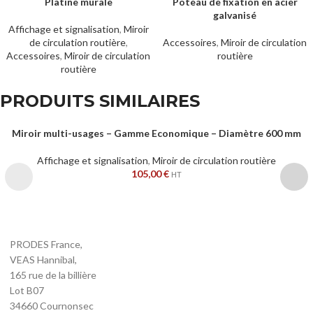
Platine murale
Poteau de fixation en acier
OUT
galvanisé
Affichage et signalisation
,
Miroir
de circulation routière
,
Accessoires
,
Miroir de circulation
Accessoires
,
Miroir de circulation
routière
routière
PRODUITS SIMILAIRES
Miroir multi-usages – Gamme Economique – Diamètre 600 mm
Affichage et signalisation
,
Miroir de circulation routière
105,00
€
HT
PRODES France,
VEAS Hannibal,
165 rue de la billière
Lot B07
34660 Cournonsec