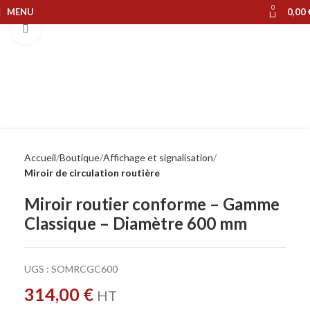
0
MENU
0,00
Cliquer pour agrandir
Accueil
Boutique
Affichage et signalisation
Miroir de circulation routière
Miroir routier conforme – Gamme
Classique – Diamètre 600 mm
UGS :
SOMRCGC600
314,00
€
HT