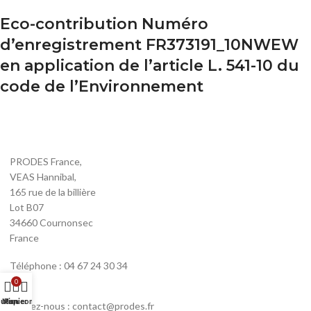
Eco-contribution Numéro
d’enregistrement FR373191_10NWEW
en application de l’article L. 541-10 du
code de l’Environnement
PRODES France,
VEAS Hannibal,
165 rue de la billière
Lot B07
34660 Cournonsec
France
Téléphone : 04 67 24 30 34
0
utique
Mon compte
Panier
Écrivez-nous : contact@prodes.fr