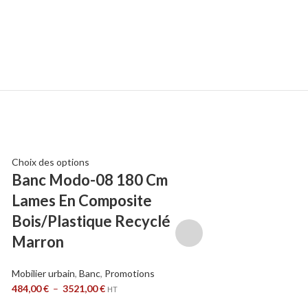
Choix des options
Choix des options
Banc Modo-08 180 Cm
Fauteuil Mo
Lames En Composite
Lames En Co
Bois/Plastique Recyclé
Bois/Plastiq
Marron
Marron (Mo
Wpc)
Mobilier urbain
,
Banc
,
Promotions
484,00
€
–
3521,00
€
HT
Mobilier urbain
,
Banc