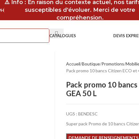
⚠️ Info : En raison du contexte actuel, nos tari
susceptibles d'évoluer. Merci de votre
9H
compréhension.
CATALOGUES
DEVIS EXPRE
Accueil
Boutique
Promotions
Mobilie
Pack promo 10 bancs Citizen ECO et 4
Pack promo 10 bancs C
GEA 50 L
UGS :
BENDESC
Super pack Promo de 10 bancs Citize