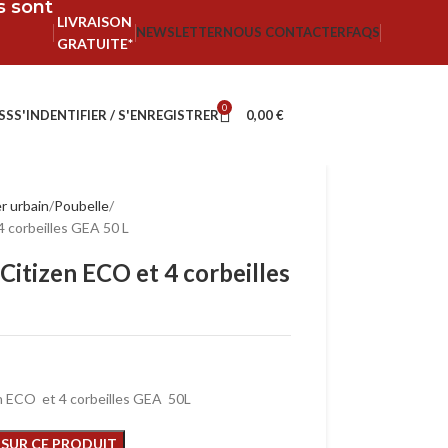
fs sont
LIVRAISON
NEWSLETTER
NOUS CONTACTER
FAQS
GRATUITE*
0
SS
S'INDENTIFIER / S'ENREGISTRER
0,00
€
r urbain
Poubelle
 corbeilles GEA 50 L
itizen ECO et 4 corbeilles
n ECO et 4 corbeilles GEA 50L