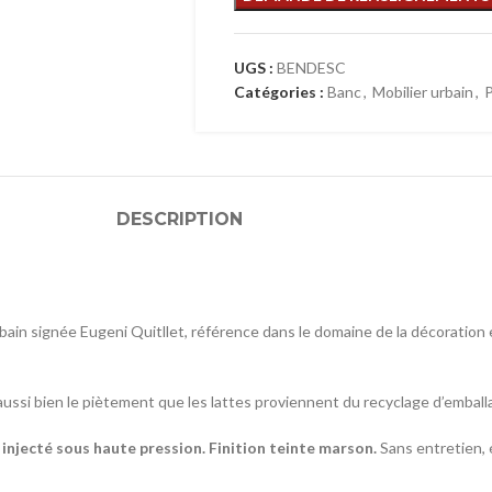
UGS :
BENDESC
Catégories :
Banc
,
Mobilier urbain
,
P
DESCRIPTION
rbain signée Eugeni Quitllet, référence dans le domaine de la décoration
aussi bien le piètement que les lattes proviennent du recyclage d’emballag
njecté sous haute pression. Finition teinte marson.
Sans entretien, é