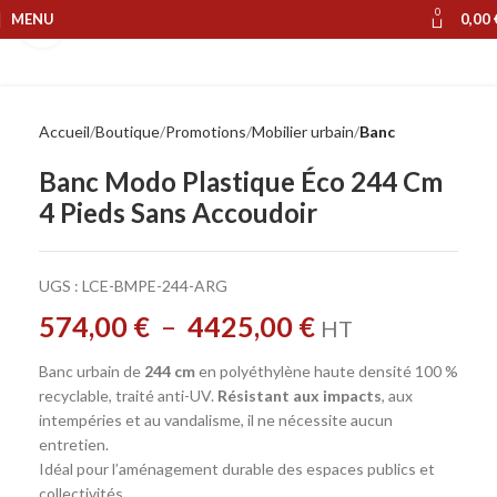
0
MENU
0,00
Cliquer pour agrandir
Accueil
Boutique
Promotions
Mobilier urbain
Banc
Banc Modo Plastique Éco 244 Cm
4 Pieds Sans Accoudoir
UGS :
LCE-BMPE-244-ARG
574,00
€
–
4425,00
€
HT
Banc urbain de
244 cm
en polyéthylène haute densité 100 %
recyclable, traité anti-UV.
Résistant aux impacts
, aux
intempéries et au vandalisme, il ne nécessite aucun
entretien.
Idéal pour l’aménagement durable des espaces publics et
collectivités.