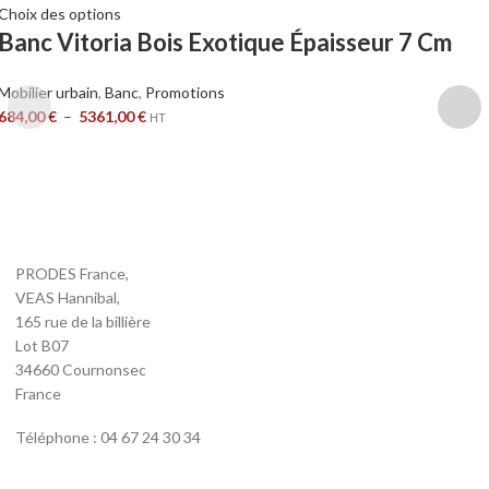
Choix des options
Banc Vitoria Bois Exotique Épaisseur 7 Cm
Mobilier urbain
,
Banc
,
Promotions
684,00
€
–
5361,00
€
HT
PRODES France,
VEAS Hannibal,
165 rue de la billière
Lot B07
34660 Cournonsec
France
Téléphone : 04 67 24 30 34