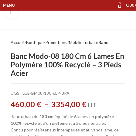
0
MENU
0,00
Cliquer pour agrandir
Accueil
Boutique
Promotions
Mobilier urbain
Banc
Banc Modo-08 180 Cm 6 Lames En
Polymère 100% Recyclé – 3 Pieds
Acier
UGS :
LCE-BM08-180-6LP-3PA
460,00
€
–
3354,00
€
HT
Banc urbain de
180 cm
équipé de 6 lames en
polymère
100% recyclé
et d’un piètement à 3 pieds en acier.
Conçu pour résister aux intempéries et au vandalisme, ce