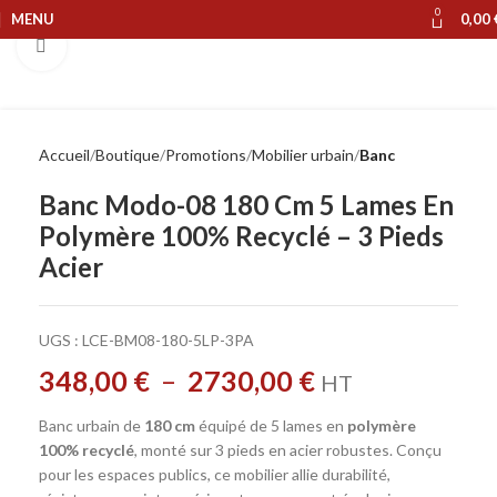
0
MENU
0,00
Cliquer pour agrandir
Accueil
Boutique
Promotions
Mobilier urbain
Banc
Banc Modo-08 180 Cm 5 Lames En
Polymère 100% Recyclé – 3 Pieds
Acier
UGS :
LCE-BM08-180-5LP-3PA
348,00
€
–
2730,00
€
HT
Banc urbain de
180 cm
équipé de 5 lames en
polymère
100% recyclé
, monté sur 3 pieds en acier robustes. Conçu
pour les espaces publics, ce mobilier allie durabilité,