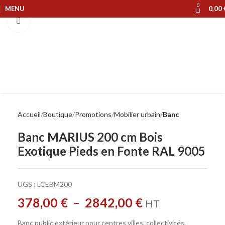
0
MENU
0,00
Cliquer pour agrandir
Accueil
Boutique
Promotions
Mobilier urbain
Banc
Banc MARIUS 200 cm Bois
Exotique Pieds en Fonte RAL 9005
UGS :
LCEBM200
378,00
€
–
2842,00
€
HT
Banc public extérieur pour centres villes, collectivités,