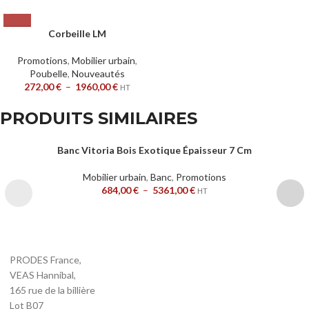
Corbeille LM
Promotions
,
Mobilier urbain
,
Poubelle
,
Nouveautés
272,00
€
–
1960,00
€
HT
PRODUITS SIMILAIRES
Banc Vitoria Bois Exotique Épaisseur 7 Cm
Mobilier urbain
,
Banc
,
Promotions
684,00
€
–
5361,00
€
HT
PRODES France,
VEAS Hannibal,
165 rue de la billière
Lot B07