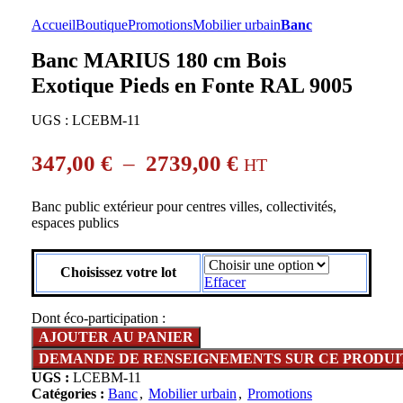
Accueil
Boutique
Promotions
Mobilier urbain
Banc
Banc MARIUS 180 cm Bois
Exotique Pieds en Fonte RAL 9005
UGS :
LCEBM-11
347,00
€
–
2739,00
€
HT
Banc public extérieur pour centres villes, collectivités,
espaces publics
Choisissez votre lot
Effacer
Dont éco-participation :
AJOUTER AU PANIER
UGS :
LCEBM-11
Catégories :
Banc
,
Mobilier urbain
,
Promotions