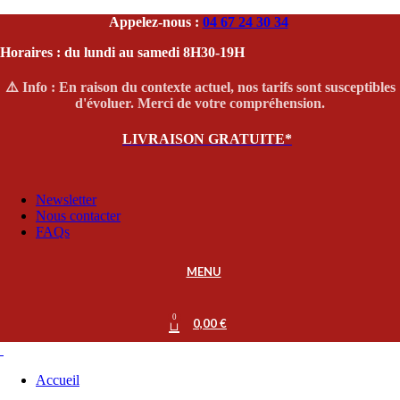
Appelez-nous :
04 67 24 30 34
Horaires : du lundi au samedi 8H30-19H
⚠️ Info : En raison du contexte actuel, nos tarifs sont susceptibles
d'évoluer. Merci de votre compréhension.
LIVRAISON GRATUITE*
Newsletter
Nous contacter
FAQs
MENU
0
0,00
€
Accueil