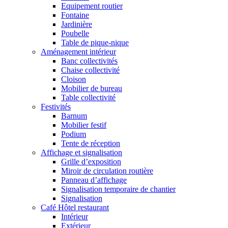
Equipement routier
Fontaine
Jardinière
Poubelle
Table de pique-nique
Aménagement intérieur
Banc collectivités
Chaise collectivité
Cloison
Mobilier de bureau
Table collectivité
Festivités
Barnum
Mobilier festif
Podium
Tente de réception
Affichage et signalisation
Grille d’exposition
Miroir de circulation routière
Panneau d’affichage
Signalisation temporaire de chantier
Signalisation
Café Hôtel restaurant
Intérieur
Extérieur