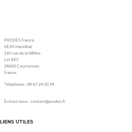
Mobilier urbain
,
Banc
,
Promotions
700,00
€
–
5496,00
€
HT
PRODES France,
VEAS Hannibal,
165 rue de la billière
Lot B07
34660 Cournonsec
France
Téléphone : 04 67 24 30 34
Écrivez-nous : contact@prodes.fr
LIENS UTILES