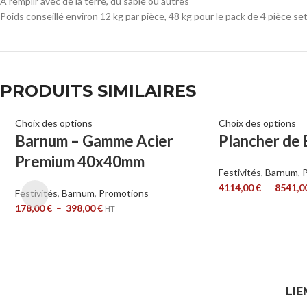
A remplir avec de la terre, du sable ou autres
Poids conseillé environ 12 kg par pièce, 48 kg pour le pack de 4 pièce se
PRODUITS SIMILAIRES
Choix des options
Choix des options
Barnum – Gamme Acier
Plancher de 
Premium 40x40mm
Festivités
,
Barnum
,
4114,00
€
–
8541,0
Festivités
,
Barnum
,
Promotions
178,00
€
–
398,00
€
HT
LIE