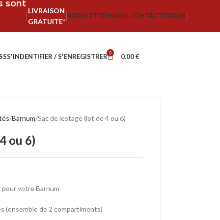
fs sont
LIVRAISON
NEWSLETTER
NOUS CONTACTER
FAQS
GRATUITE*
0
SS
S'INDENTIFIER / S'ENREGISTRER
0,00
€
ités
Barnum
Sac de lestage (lot de 4 ou 6)
 4 ou 6)
nt pour votre Barnum
ces (ensemble de 2 compartiments)