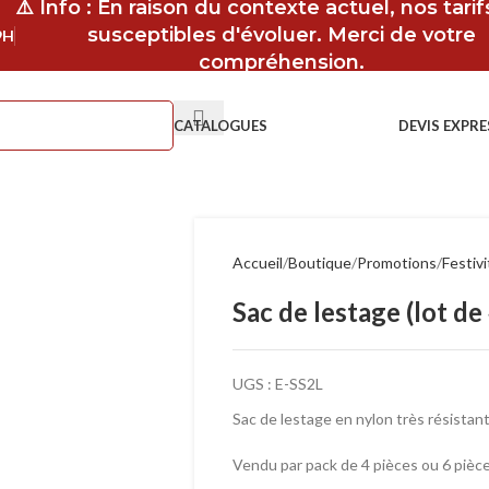
⚠️ Info : En raison du contexte actuel, nos tari
susceptibles d'évoluer. Merci de votre
9H
compréhension.
CATALOGUES
DEVIS EXPRE
Accueil
Boutique
Promotions
Festiv
Sac de lestage (lot de
UGS :
E-SS2L
Sac de lestage en nylon très résista
Vendu par pack de 4 pièces ou 6 piè