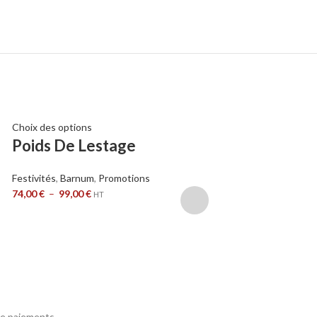
Choix des options
Choix des options
Poids De Lestage
Barnum – Ga
Aluminium 4
Festivités
,
Barnum
,
Promotions
460g/m²
74,00
€
–
99,00
€
HT
Festivités
,
Barnum
,
P
462,00
€
–
748,00
€
e paiements