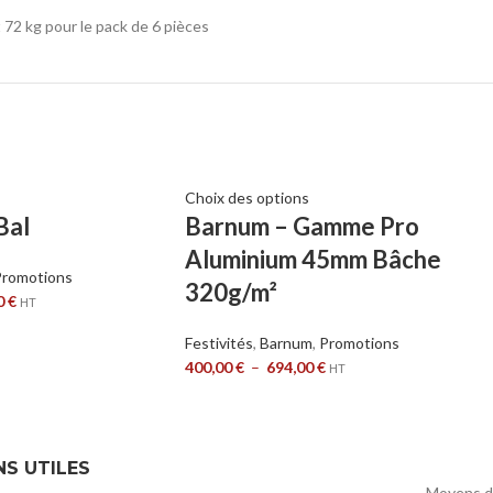
t 72 kg pour le pack de 6 pièces
Choix des options
Bal
Barnum – Gamme Pro
Aluminium 45mm Bâche
Promotions
320g/m²
0
€
HT
Festivités
,
Barnum
,
Promotions
400,00
€
–
694,00
€
HT
NS UTILES
Moyens d