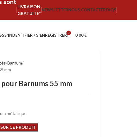
fs sont
LIVRAISON
NEWSLETTER
NOUS CONTACTER
FAQS
GRATUITE*
0
SS
S'INDENTIFIER / S'ENREGISTRER
0,00
€
ités
Barnum
 55 mm
s pour Barnums 55 mm
num métallique