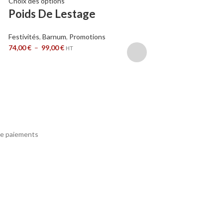
Choix des options
Choix des options
Poids De Lestage
Barnum – Ga
Aluminium 4
Festivités
,
Barnum
,
Promotions
460g/m²
74,00
€
–
99,00
€
HT
Festivités
,
Barnum
,
P
462,00
€
–
748,00
€
e paiements