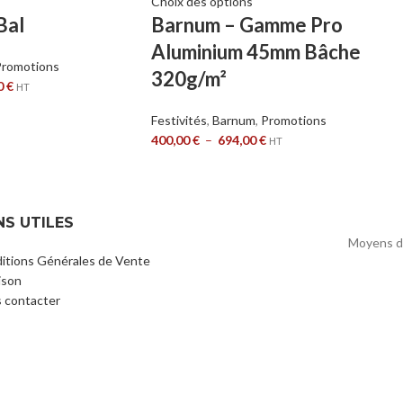
Choix des options
Bal
Barnum – Gamme Pro
Aluminium 45mm Bâche
Promotions
320g/m²
0
€
HT
Festivités
,
Barnum
,
Promotions
400,00
€
–
694,00
€
HT
NS UTILES
Moyens d
itions Générales de Vente
ison
 contacter