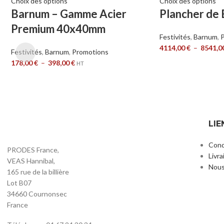
Choix des options
Choix des options
Barnum – Gamme Acier
Plancher de 
Premium 40x40mm
Festivités
,
Barnum
,
4114,00
€
–
8541,0
Festivités
,
Barnum
,
Promotions
178,00
€
–
398,00
€
HT
LIE
Cond
PRODES France,
Livra
VEAS Hannibal,
Nous
165 rue de la billière
Lot B07
34660 Cournonsec
France