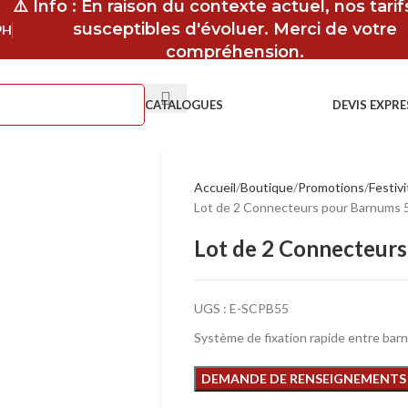
⚠️ Info : En raison du contexte actuel, nos tari
susceptibles d'évoluer. Merci de votre
9H
compréhension.
CATALOGUES
DEVIS EXPRE
Accueil
Boutique
Promotions
Festiv
Lot de 2 Connecteurs pour Barnums
Lot de 2 Connecteur
UGS :
E-SCPB55
Système de fixation rapide entre bar