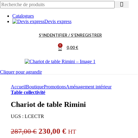
Catalogues
Devis express
S'INDENTIFIER / S'ENREGISTRER
0
0,00
€
Cliquer pour agrandir
Accueil
Boutique
Promotions
Aménagement intérieur
Table collectivité
Chariot de table Rimini
UGS :
LCECTR
230,00
€
287,00
€
HT