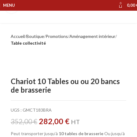
0
MENU
0,00
Cliquer pour agrandir
Accueil
Boutique
Promotions
Aménagement intérieur
Table collectivité
Chariot 10 Tables ou ou 20 bancs
de brasserie
UGS :
GMCT183BRA
282,00
€
352,00
€
HT
Peut transporter jusqu’à
10 tables de brasserie
Ou jusqu’à