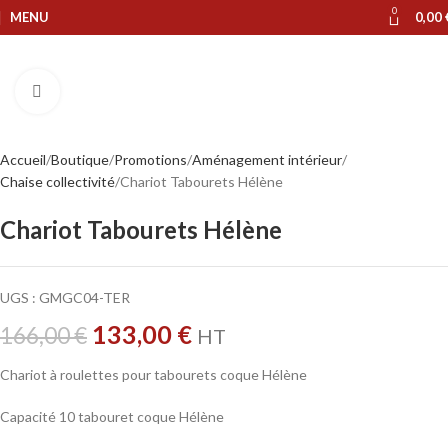
0
MENU
0,00
Cliquer pour agrandir
Accueil
Boutique
Promotions
Aménagement intérieur
Chaise collectivité
Chariot Tabourets Hélène
Chariot Tabourets Hélène
UGS :
GMGC04-TER
133,00
€
166,00
€
HT
Chariot à roulettes pour tabourets coque Hélène
Capacité 10 tabouret coque Hélène