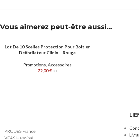
Vous aimerez peut-être aussi…
Lot De 10 Scelles Protection Pour Boitier
AJOUTER AU PANIER
Defibrilateur Clinix – Rouge
Promotions
,
Accessoires
72,00
€
HT
LIE
Cond
PRODES France,
Livra
VEAS Hannibal,