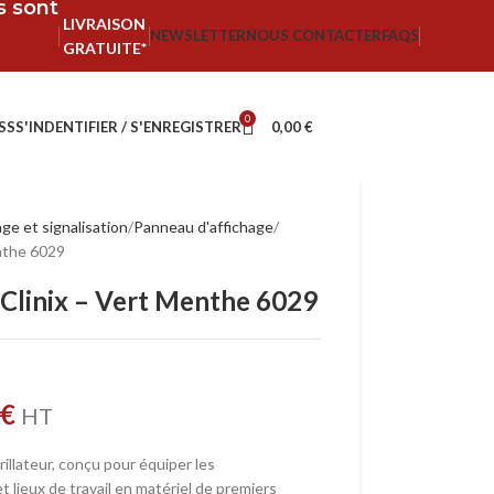
fs sont
LIVRAISON
NEWSLETTER
NOUS CONTACTER
FAQS
GRATUITE*
0
SS
S'INDENTIFIER / S'ENREGISTRER
0,00
€
ge et signalisation
Panneau d'affichage
enthe 6029
r Clinix – Vert Menthe 6029
€
HT
rillateur, conçu pour équiper les
t lieux de travail en matériel de premiers