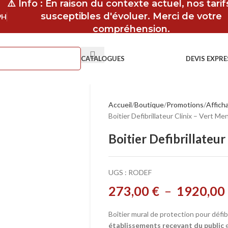
⚠️ Info : En raison du contexte actuel, nos tari
susceptibles d'évoluer. Merci de votre
9H
compréhension.
CATALOGUES
DEVIS EXPRE
Accueil
Boutique
Promotions
Afficha
Boitier Defibrillateur Clinix – Vert M
Boitier Defibrillateu
UGS :
RODEF
273,00
€
–
1920,00
Boîtier mural de protection pour défib
établissements recevant du public
e