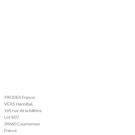
Promotions
,
Affichage et signalisation
,
Mobilier urbain
,
Equipement
routier
,
Signalisation
1477,00
€
HT
Ajouter au panier
Figurine de signalisation Zoé
Promotions
,
Affichage et signalisation
,
Mobilier urbain
,
Equipement
routier
,
Signalisation
1477,00
€
HT
PRODES France,
VEAS Hannibal,
165 rue de la billière
Lot B07
34660 Cournonsec
France