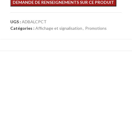
UGS :
ADBALCPCT
Catégories :
Affichage et signalisation
,
Promotions
Ajouter au panier
Panneau électoral 2 candidats
Promotions
,
Affichage et signalisation
,
Elections
,
Signalisation
221,00
€
HT
Choix des options
Ensemble grille d’exposition PRO-INTENS