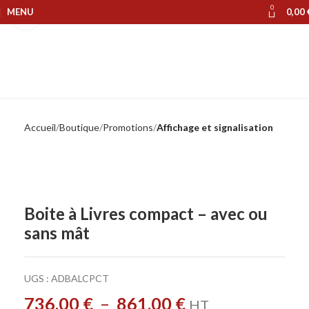
0
MENU
0,00
Cliquer pour agrandir
Accueil
Boutique
Promotions
Affichage et signalisation
Boite à Livres compact – avec ou
sans mât
UGS :
ADBALCPCT
736,00
€
–
861,00
€
HT