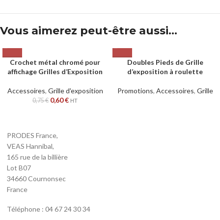
Vous aimerez peut-être aussi…
Crochet métal chromé pour
Doubles Pieds de Grille
affichage Grilles d’Exposition
d’exposition à roulette
Accessoires
,
Grille d'exposition
Promotions
,
Accessoires
,
Grille
0,60
€
0,75
€
HT
PRODES France,
VEAS Hannibal,
165 rue de la billière
Lot B07
34660 Cournonsec
France
Téléphone : 04 67 24 30 34