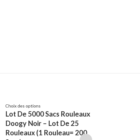
Choix des options
Lire la suite
Lot De 5000 Sacs Rouleaux
Doubles Pieds
Doogy Noir – Lot De 25
d’exposition 
Rouleaux (1 Rouleau= 200
Promotions
,
Accesso