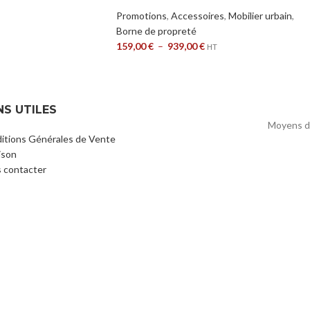
Promotions
,
Accessoires
,
Mobilier urbain
,
Borne de propreté
159,00
€
–
939,00
€
HT
NS UTILES
Moyens d
itions Générales de Vente
ison
 contacter