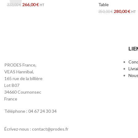
266,00
€
Table
333,00
€
HT
280,00
€
350,00
€
HT
LIE
Cond
PRODES France,
Livra
VEAS Hannibal,
Nous
165 rue de la billière
Lot B07
34660 Cournonsec
France
Téléphone : 04 67 24 30 34
Écrivez-nous : contact@prodes.fr