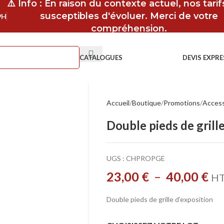
⚠️ Info : En raison du contexte actuel, nos tari
susceptibles d'évoluer. Merci de votre
9H
compréhension.
CATALOGUES
DEVIS EXPRE
Accueil
Boutique
Promotions
Access
Double pieds de grill
UGS :
CHPROPGE
23,00
€
–
40,00
€
H
Double pieds de grille d’exposition