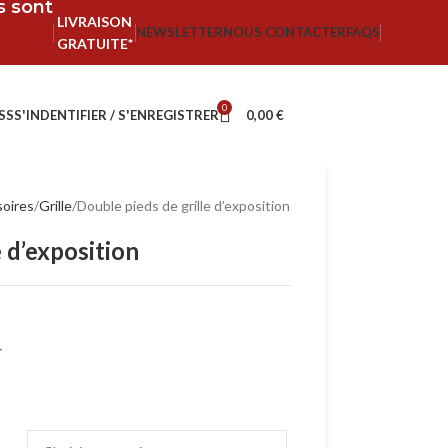
fs sont
LIVRAISON
NEWSLETTER
NOUS CONTACTER
FAQS
GRATUITE*
0
SS
S'INDENTIFIER / S'ENREGISTRER
0,00
€
oires
Grille
Double pieds de grille d’exposition
e d’exposition
T