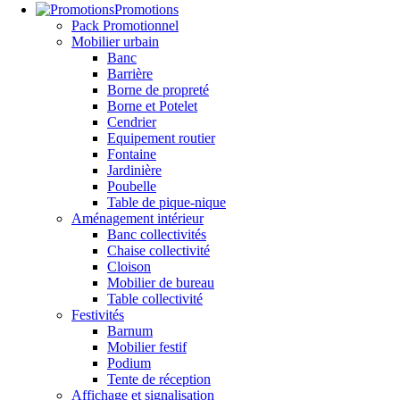
Promotions
Pack Promotionnel
Mobilier urbain
Banc
Barrière
Borne de propreté
Borne et Potelet
Cendrier
Equipement routier
Fontaine
Jardinière
Poubelle
Table de pique-nique
Aménagement intérieur
Banc collectivités
Chaise collectivité
Cloison
Mobilier de bureau
Table collectivité
Festivités
Barnum
Mobilier festif
Podium
Tente de réception
Affichage et signalisation