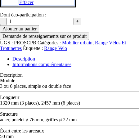
Effacer
Dont éco-participation :
quantité
de
Ajouter au panier
Support
cycles
Province
UGS :
PROSCPB
Catégories :
Mobilier urbain
,
Range Vélos Et
Boule
Trottinettes
Étiquette :
Range Velo
Description
Informations complémentaires
Description
Module
3 ou 6 places, simple ou double face
Longueur
1320 mm (3 places), 2457 mm (6 places)
Structure
acier, potelet ø 76 mm, griffes ø 22 mm
Écart entre les arceaux
50 mm