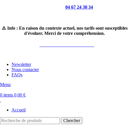
Appelez-nous :
04 67 24 30 34
Horaires : du lundi au samedi 8H30-19H
⚠️ Info : En raison du contexte actuel, nos tarifs sont susceptibles
d'évoluer. Merci de votre compréhension.
LIVRAISON GRATUITE*
Newsletter
Nous contacter
FAQs
Menu
0
items
0,00
€
Accueil
Chercher