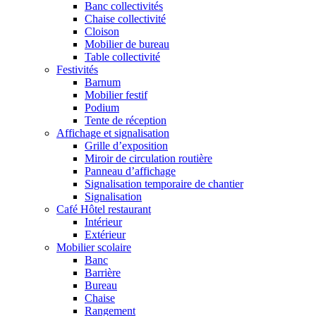
Banc collectivités
Chaise collectivité
Cloison
Mobilier de bureau
Table collectivité
Festivités
Barnum
Mobilier festif
Podium
Tente de réception
Affichage et signalisation
Grille d’exposition
Miroir de circulation routière
Panneau d’affichage
Signalisation temporaire de chantier
Signalisation
Café Hôtel restaurant
Intérieur
Extérieur
Mobilier scolaire
Banc
Barrière
Bureau
Chaise
Rangement