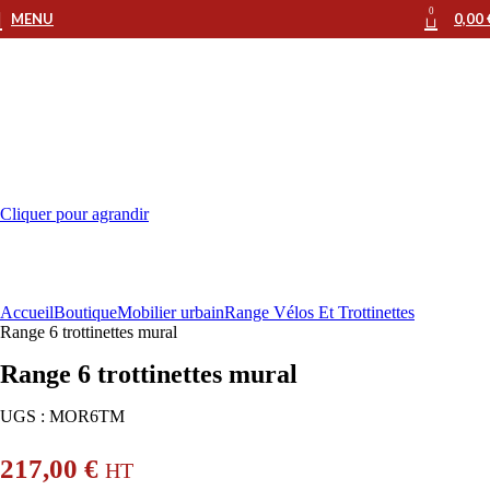
0
MENU
0,00
Cliquer pour agrandir
Accueil
Boutique
Mobilier urbain
Range Vélos Et Trottinettes
Range 6 trottinettes mural
Range 6 trottinettes mural
UGS :
MOR6TM
217,00
€
HT