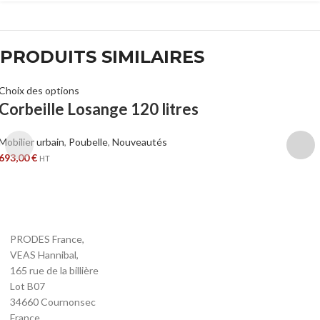
PRODUITS SIMILAIRES
Choix des options
Corbeille Losange 120 litres
Mobilier urbain
,
Poubelle
,
Nouveautés
693,00
€
HT
PRODES France,
VEAS Hannibal,
165 rue de la billière
Lot B07
34660 Cournonsec
France