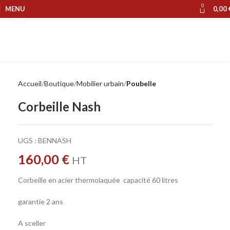
0
MENU
0,00
Cliquer pour agrandir
Accueil
Boutique
Mobilier urbain
Poubelle
Corbeille Nash
UGS :
BENNASH
160,00
€
HT
Corbeille en acier thermolaquée capacité 60 litres
garantie 2 ans
A sceller