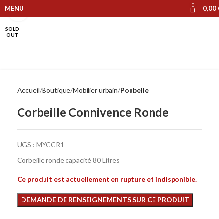
0
MENU
0,00
Cliquer pour agrandir
SOLD
OUT
Accueil
Boutique
Mobilier urbain
Poubelle
Corbeille Connivence Ronde
UGS :
MYCCR1
Corbeille ronde capacité 80 Litres
Ce produit est actuellement en rupture et indisponible.