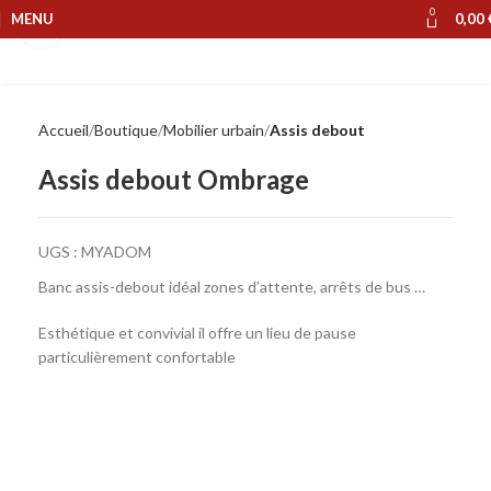
0
MENU
0,00
Cliquer pour agrandir
Accueil
Boutique
Mobilier urbain
Assis debout
Assis debout Ombrage
UGS :
MYADOM
Banc assis-debout idéal zones d’attente, arrêts de bus …
Esthétique et convivial il offre un lieu de pause
particulièrement confortable