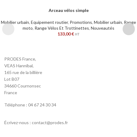
Arceau vélos simple
Mobilier urbain
,
Equipement routier
,
Promotions
,
Mobilier urbain
,
Range
moto
,
Range Vélos Et Trottinettes
,
Nouveautés
133,00
€
HT
PRODES France,
VEAS Hannibal,
165 rue de la billière
Lot B07
34660 Cournonsec
France
Téléphone : 04 67 24 30 34
Écrivez-nous : contact@prodes.fr