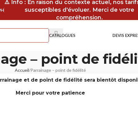
⚠️ Info : En raison du contexte actuel, nos tari
susceptibles d'évoluer. Merci de votre
9H
compréhension.
CATALOGUES
DEVIS EXPRE
age – point de fidéli
Accueil
Parrainage – point de fidélité
rainage et de point de fidélité sera bientôt disponi
Merci pour votre patience