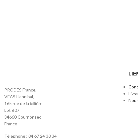
LIE
Cond
PRODES France,
Livra
VEAS Hannibal,
Nous
165 rue de la billière
Lot B07
34660 Cournonsec
France
Téléphone : 04 67 24 30 34