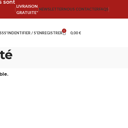
fs sont
LIVRAISON
NEWSLETTER
NOUS CONTACTER
FAQS
GRATUITE*
0
SS
S'INDENTIFIER / S'ENREGISTRER
0,00
€
té
ble.