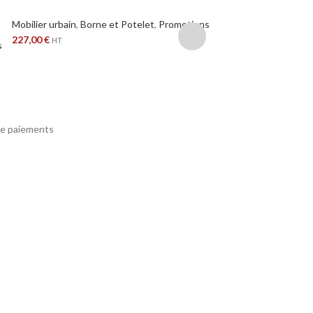
Douille
Mobilier urbain
,
Borne et Potelet
,
Promotions
227,00
€
HT
s
Mobilier urbain
,
Borne
63,00
€
HT
e paiements