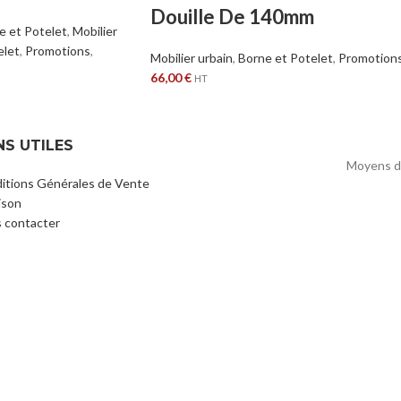
Douille De 140mm
e et Potelet
,
Mobilier
elet
,
Promotions
,
Mobilier urbain
,
Borne et Potelet
,
Promotion
66,00
€
HT
NS UTILES
Moyens d
itions Générales de Vente
ison
 contacter