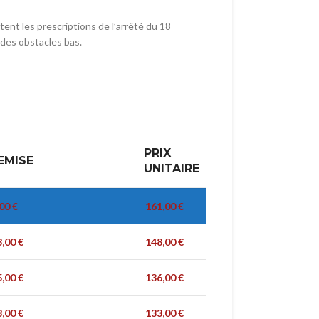
t les prescriptions de l’arrêté du 18
 des obstacles bas.
PRIX
EMISE
UNITAIRE
,00
€
161,00
€
3,00
€
148,00
€
5,00
€
136,00
€
8,00
€
133,00
€