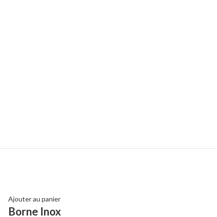
Ajouter au panier
Ajouter au panier
Borne Inox
J12 Autorele