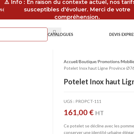
⚠️ Info : En raison du contexte actuel, nos tari
susceptibles d'évoluer. Merci de votre
9H
compréhension.
CATALOGUES
DEVIS EXPRE
Accueil
Boutique
Promotions
Mobilie
Potelet Inox haut Ligne Province Ø
Potelet Inox haut L
UGS :
PROPCT-111
161,00
€
HT
Ce potelet se décline avec les pomme
conserver une identité urbaine éléga