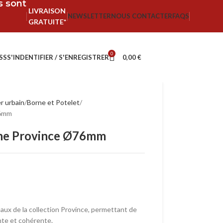
fs sont
LIVRAISON
NEWSLETTER
NOUS CONTACTER
FAQS
GRATUITE*
0
SS
S'INDENTIFIER / S'ENREGISTRER
0,00
€
r urbain
Borne et Potelet
76mm
igne Province Ø76mm
aux de la collection Province, permettant de
nte et cohérente.