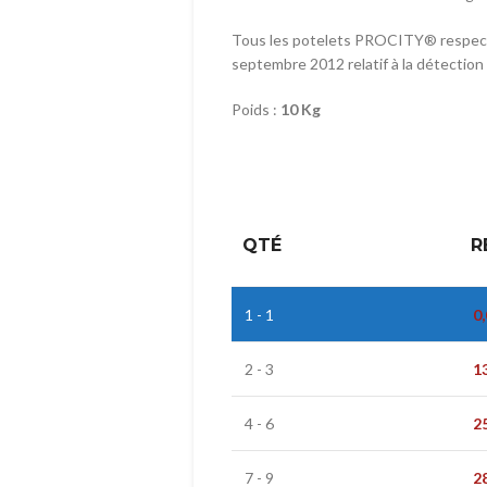
Tous les potelets PROCITY® respecten
septembre 2012 relatif à la détection
Poids :
10 Kg
QTÉ
R
1 - 1
0
2 - 3
1
4 - 6
2
7 - 9
2