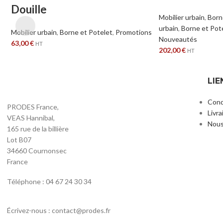
Douille
Mobilier urbain
,
Born
urbain
,
Borne et Pot
Mobilier urbain
,
Borne et Potelet
,
Promotions
Nouveautés
63,00
€
HT
202,00
€
HT
LIE
Cond
PRODES France,
Livra
VEAS Hannibal,
Nous
165 rue de la billière
Lot B07
34660 Cournonsec
France
Téléphone : 04 67 24 30 34
Écrivez-nous : contact@prodes.fr