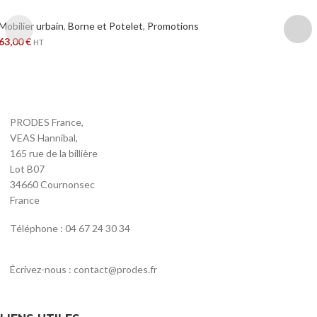
Mobilier urbain
,
Borne et Potelet
,
Promotions
63,00
€
HT
PRODES France,
VEAS Hannibal,
165 rue de la billière
Lot B07
34660 Cournonsec
France
Téléphone : 04 67 24 30 34
Écrivez-nous : contact@prodes.fr