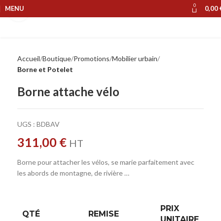
0
MENU
0,00
Cliquer pour agrandir
Accueil
Boutique
Promotions
Mobilier urbain
Borne et Potelet
Borne attache vélo
UGS :
BDBAV
311,00
€
HT
Borne pour attacher les vélos, se marie parfaitement avec
les abords de montagne, de rivière …
PRIX
QTÉ
REMISE
UNITAIRE