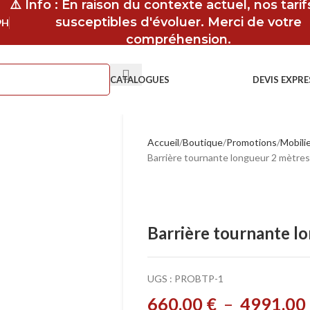
⚠️ Info : En raison du contexte actuel, nos tari
susceptibles d'évoluer. Merci de votre
9H
compréhension.
CATALOGUES
DEVIS EXPRE
Accueil
Boutique
Promotions
Mobilie
Barrière tournante longueur 2 mètres
Barrière tournante l
UGS :
PROBTP-1
660,00
€
–
4991,00