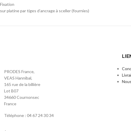
Fixation
sur platine par tiges d’ancrage à sceller (fournies)
LIE
Cond
PRODES France,
Livra
VEAS Hannibal,
Nous
165 rue de la billière
Lot B07
34660 Cournonsec
France
Téléphone : 04 67 24 30 34