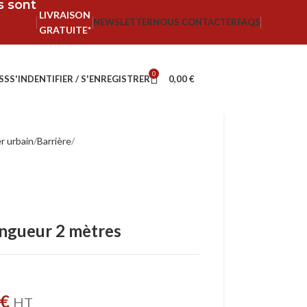
fs sont
LIVRAISON
NEWSLETTER
NOUS CONTACTER
FAQS
GRATUITE*
0
SS
S'INDENTIFIER / S'ENREGISTRER
0,00
€
r urbain
Barrière
ongueur 2 mètres
€
HT