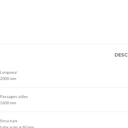
DESC
Longueur
2000 mm
Passages utiles
1600 mm
Structure
tube acier ø 60 mm