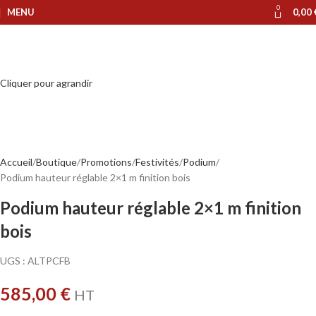
0
MENU
0,00
Cliquer pour agrandir
Accueil
Boutique
Promotions
Festivités
Podium
Podium hauteur réglable 2×1 m finition bois
Podium hauteur réglable 2×1 m finition
bois
UGS :
ALTPCFB
585,00
€
HT