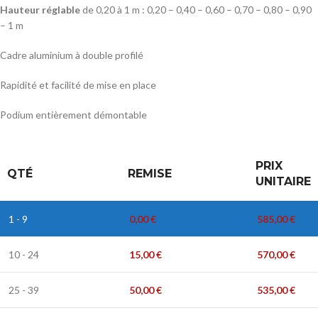
Hauteur réglable
de 0,20 à 1 m : 0,20 – 0,40 – 0,60 – 0,70 – 0,80 – 0,90
– 1 m
Cadre aluminium à double profilé
Rapidité et facilité de mise en place
Podium entièrement démontable
PRIX
QTÉ
REMISE
UNITAIRE
1 - 9
0,00
€
585,00
€
10 - 24
15,00
€
570,00
€
25 - 39
50,00
€
535,00
€