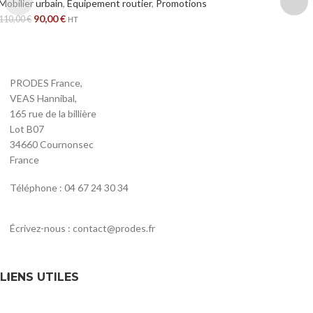
Mobilier urbain
,
Equipement routier
,
Promotions
90,00
€
110,00
€
HT
PRODES France,
VEAS Hannibal,
165 rue de la billière
Lot B07
34660 Cournonsec
France
Téléphone : 04 67 24 30 34
Écrivez-nous : contact@prodes.fr
LIENS UTILES