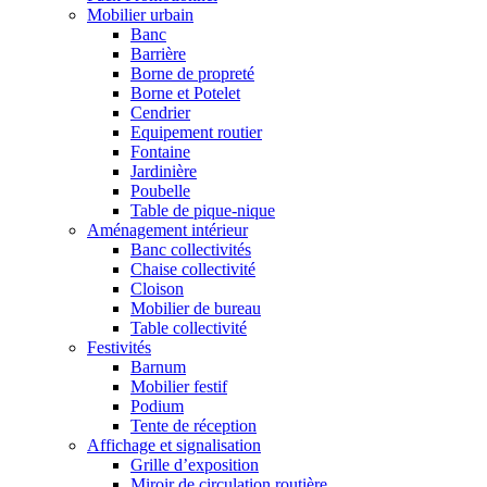
Mobilier urbain
Banc
Barrière
Borne de propreté
Borne et Potelet
Cendrier
Equipement routier
Fontaine
Jardinière
Poubelle
Table de pique-nique
Aménagement intérieur
Banc collectivités
Chaise collectivité
Cloison
Mobilier de bureau
Table collectivité
Festivités
Barnum
Mobilier festif
Podium
Tente de réception
Affichage et signalisation
Grille d’exposition
Miroir de circulation routière