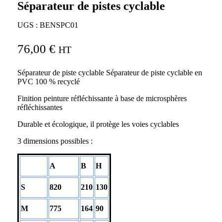
Séparateur de pistes cyclable
UGS :
BENSPC01
76,00
€
HT
Séparateur de piste cyclable Séparateur de piste cyclable en
PVC 100 % recyclé
Finition peinture réfléchissante à base de microsphères
réfléchissantes
Durable et écologique, il protège les voies cyclables
3 dimensions possibles :
A
B
H
S
820
210
130
M
775
164
90