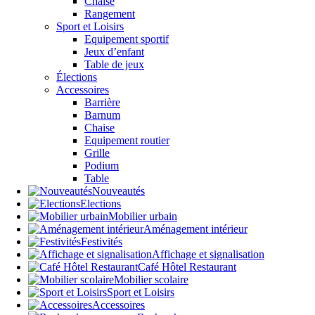
Chaise
Rangement
Sport et Loisirs
Equipement sportif
Jeux d’enfant
Table de jeux
Élections
Accessoires
Barrière
Barnum
Chaise
Equipement routier
Grille
Podium
Table
Nouveautés
Elections
Mobilier urbain
Aménagement intérieur
Festivités
Affichage et signalisation
Café Hôtel Restaurant
Mobilier scolaire
Sport et Loisirs
Accessoires