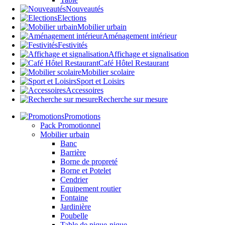
Nouveautés
Elections
Mobilier urbain
Aménagement intérieur
Festivités
Affichage et signalisation
Café Hôtel Restaurant
Mobilier scolaire
Sport et Loisirs
Accessoires
Recherche sur mesure
Promotions
Pack Promotionnel
Mobilier urbain
Banc
Barrière
Borne de propreté
Borne et Potelet
Cendrier
Equipement routier
Fontaine
Jardinière
Poubelle
Table de pique-nique