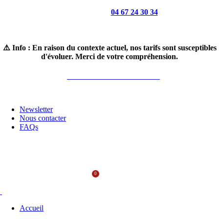
Appelez-nous :
04 67 24 30 34
Horaires : du lundi au samedi 8H30-19H
⚠️ Info : En raison du contexte actuel, nos tarifs sont susceptibles
d'évoluer. Merci de votre compréhension.
LIVRAISON GRATUITE*
Newsletter
Nous contacter
FAQs
MENU
0
0,00
€
Accueil