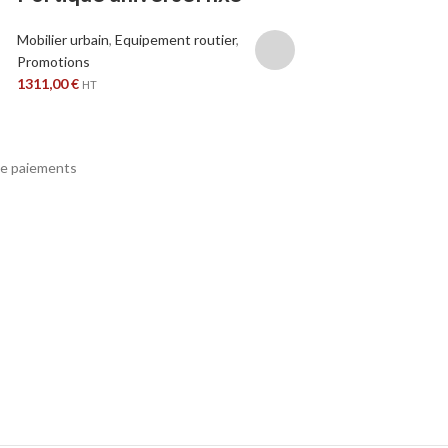
Portée Pivota
Mobilier urbain
,
Equipement routier
,
Promotions
Mobilier urbain
,
Limit
1311,00
€
HT
e paiements