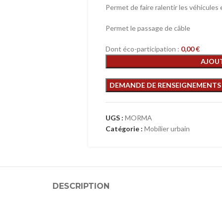
Permet de faire ralentir les véhicules e
Permet le passage de câble
Dont éco-participation :
0,00
€
AJOUT
UGS :
MORMA
Catégorie :
Mobilier urbain
DESCRIPTION