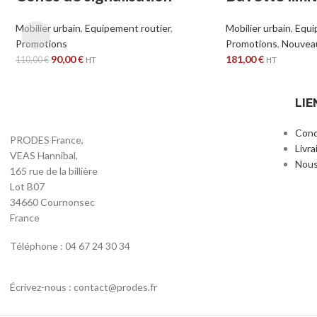
Mobilier urbain
,
Equipement routier
,
Mobilier urbain
,
Equi
Promotions
Promotions
,
Nouvea
90,00
€
181,00
€
110,00
€
HT
HT
LIE
Cond
PRODES France,
Livra
VEAS Hannibal,
Nous
165 rue de la billière
Lot B07
34660 Cournonsec
France
Téléphone : 04 67 24 30 34
Écrivez-nous : contact@prodes.fr