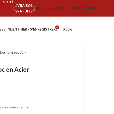
fs sont
LIVRAISON
NEWSLETTER
NOUS CONTACTER
FAQS
GRATUITE*
0
SS
S'INDENTIFIER / S'ENREGISTRER
0,00
€
ipement routier
c en Acier
r de couleur jaune