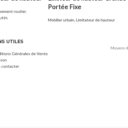
Portée Fixe
pement routier
,
utés
Mobilier urbain
,
Limitateur de hauteur
NS UTILES
Moyens d
itions Générales de Vente
ison
 contacter