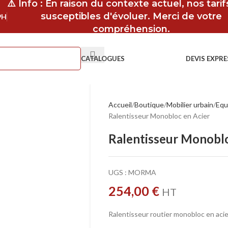
⚠️ Info : En raison du contexte actuel, nos tari
susceptibles d'évoluer. Merci de votre
9H
compréhension.
CATALOGUES
DEVIS EXPRE
Accueil
Boutique
Mobilier urbain
Equ
Ralentisseur Monobloc en Acier
Ralentisseur Monoblo
UGS :
MORMA
254,00
€
HT
Ralentisseur routier monobloc en acie