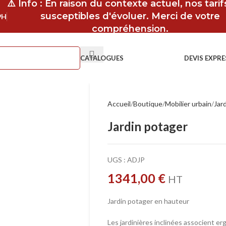
⚠️ Info : En raison du contexte actuel, nos tari
susceptibles d'évoluer. Merci de votre
9H
compréhension.
CATALOGUES
DEVIS EXPRE
Accueil
Boutique
Mobilier urbain
Jar
Jardin potager
UGS :
ADJP
1341,00
€
HT
Jardin potager en hauteur
Les jardinières inclinées associent er