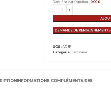
Dont éco-participation :
0,00
€
AJOUT
UGS :
ADJP
Catégorie :
Jardinière
RIPTION
INFORMATIONS COMPLÉMENTAIRES