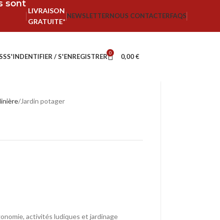
fs sont
LIVRAISON
NEWSLETTER
NOUS CONTACTER
FAQS
GRATUITE*
0
SS
S'INDENTIFIER / S'ENREGISTRER
0,00
€
dinière
Jardin potager
gonomie, activités ludiques et jardinage