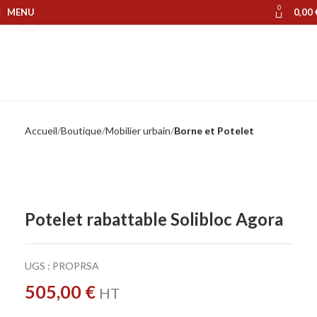
0
MENU
0,00
Cliquer pour agrandir
Accueil
Boutique
Mobilier urbain
Borne et Potelet
Potelet rabattable Solibloc Agora
UGS :
PROPRSA
505,00
€
HT