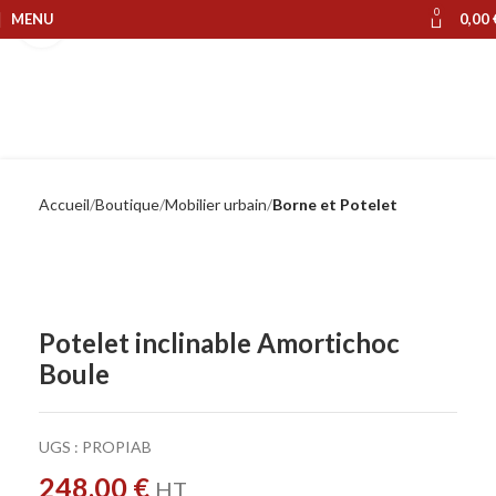
0
MENU
0,00
Cliquer pour agrandir
Accueil
Boutique
Mobilier urbain
Borne et Potelet
Potelet inclinable Amortichoc
Boule
UGS :
PROPIAB
248,00
€
HT