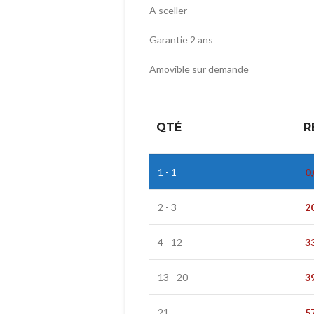
A sceller
Garantie 2 ans
Amovible sur demande
QTÉ
R
1 - 1
0
2 - 3
2
4 - 12
3
13 - 20
3
21
5