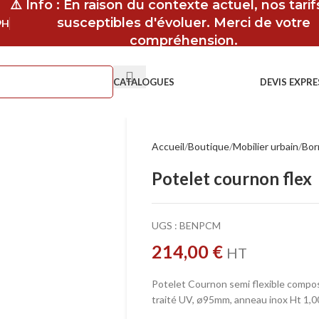
⚠️ Info : En raison du contexte actuel, nos tari
susceptibles d'évoluer. Merci de votre
9H
compréhension.
CATALOGUES
DEVIS EXPRE
Accueil
Boutique
Mobilier urbain
Bor
Potelet cournon flex
UGS :
BENPCM
214,00
€
HT
Potelet Cournon semi flexible compos
traité UV, ø95mm, anneau inox Ht 1,00