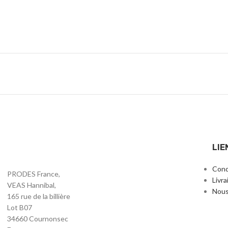
LIE
Cond
PRODES France,
Livra
VEAS Hannibal,
Nous
165 rue de la billière
Lot B07
34660 Cournonsec