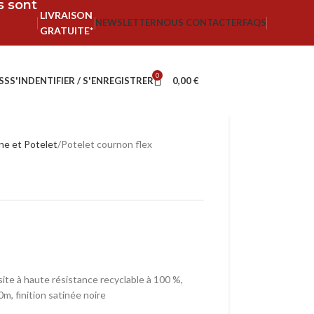
fs sont
LIVRAISON
NEWSLETTER
NOUS CONTACTER
FAQS
GRATUITE*
0
SS
S'INDENTIFIER / S'ENREGISTRER
0,00
€
ne et Potelet
Potelet cournon flex
ite à haute résistance recyclable à 100 %,
m, finition satinée noire