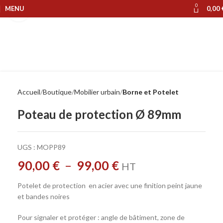
0
MENU
0,00
Cliquer pour agrandir
Accueil
Boutique
Mobilier urbain
Borne et Potelet
Poteau de protection Ø 89mm
UGS :
MOPP89
90,00
€
–
99,00
€
HT
Potelet de protection en acier avec une finition peint jaune
et bandes noires
Pour signaler et protéger : angle de bâtiment, zone de